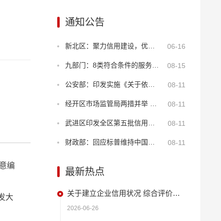
通知公告
新北区：聚力信用建设，优化年报服务
06-16
九部门：8类符合条件的服务业经营主体贷款可享贴息
08-15
公安部：印发实施《关于依法打击知识产权犯罪服务高质量发展的意见》
08-11
经开区市场监管局两措并举 筑牢“季子”诚信商圈安全屏障
08-11
武进区印发全区第五批信用建设试点名单 持续深化“2+N”品牌创新
08-11
财政部：回应标普维持中国主权信用评级
08-11
意编
最新热点
关于建立企业信用状况 综合评价体系的实施方案
发大
2026-06-26