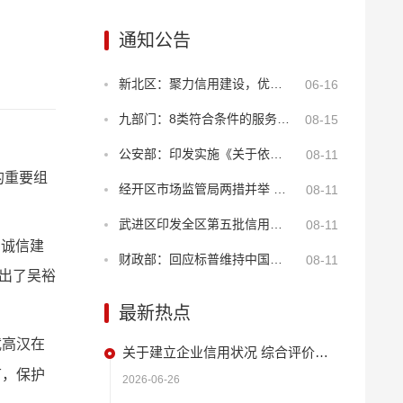
通知公告
新北区：聚力信用建设，优化年报服务
06-16
九部门：8类符合条件的服务业经营主体贷款可享贴息
08-15
公安部：印发实施《关于依法打击知识产权犯罪服务高质量发展的意见》
08-11
的重要组
经开区市场监管局两措并举 筑牢“季子”诚信商圈安全屏障
08-11
武进区印发全区第五批信用建设试点名单 持续深化“2+N”品牌创新
08-11
的诚信建
财政部：回应标普维持中国主权信用评级
08-11
现出了吴裕
最新热点
武高汉在
关于建立企业信用状况 综合评价体系的实施方案
节，保护
2026-06-26