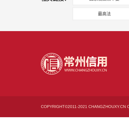
最高法
COPYRIGHT©2011-2021 CHANGZHOUXY.CN 