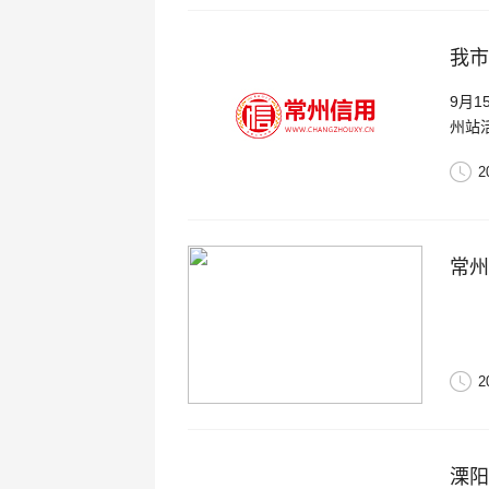
我市
9月
州站
局、
2
常州
2
溧阳