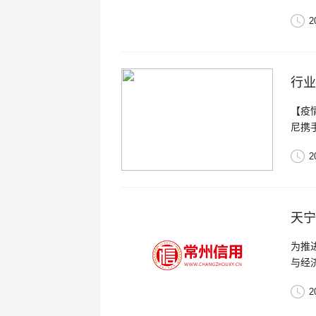
2
行业
【疫
尼携
请专
2
天宁
为推
与经
2